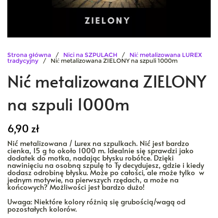
Strona główna
/
Nici na SZPULACH
/
Nić metalizowana LUREX
tradycyjny
/ Nić metalizowana ZIELONY na szpuli 1000m
Nić metalizowana ZIELONY
na szpuli 1000m
6,90
zł
Nić metalizowana / Lurex na szpulkach. Nić jest bardzo
cienka, 15 g to około 1000 m. Idealnie się sprawdzi jako
dodatek do motka, nadając błysku robótce. Dzięki
nawinięciu na osobną szpulę to Ty decydujesz, gdzie i kiedy
dodasz odrobinę błysku. Może po całości, ale może tylko w
jednym motywie, na pierwszych rzędach, a może na
końcowych? Możliwości jest bardzo dużo!
Uwaga: Niektóre kolory różnią się grubością/wagą od
pozostałych kolorów.