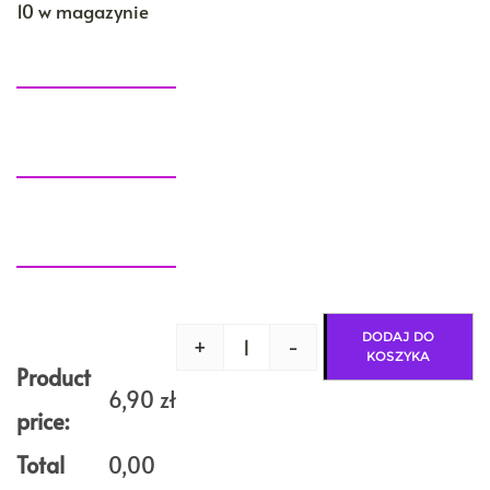
10 w magazynie
DODAJ DO
+
-
ilość
KOSZYKA
Nić
Product
metalizowana
6,90
zł
ZIELONY
price:
na
szpuli
Total
0,00
1000m