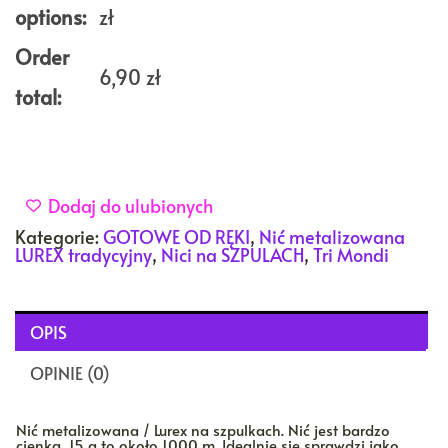
options:
zł
Order
6,90
zł
total:
Dodaj do ulubionych
Kategorie:
GOTOWE OD RĘKI
,
Nić metalizowana
LUREX tradycyjny
,
Nici na SZPULACH
,
Tri Mondi
OPIS
OPINIE (0)
Nić metalizowana / Lurex na szpulkach. Nić jest bardzo
cienka, 15 g to około 1000 m. Idealnie się sprawdzi jako