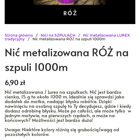
Strona główna
/
Nici na SZPULACH
/
Nić metalizowana LUREX
tradycyjny
/ Nić metalizowana RÓŻ na szpuli 1000m
Nić metalizowana RÓŻ na
szpuli 1000m
6,90
zł
Nić metalizowana / Lurex na szpulkach. Nić jest bardzo
cienka, 15 g to około 1000 m. Idealnie się sprawdzi jako
dodatek do motka, nadając błysku robótce. Dzięki
nawinięciu na osobną szpulę to Ty decydujesz, gdzie i kiedy
dodasz odrobinę błysku. Może po całości, ale może tylko w
jednym motywie, na pierwszych rzędach, a może na
końcowych? Możliwości jest bardzo dużo!
Uwaga: Niektóre kolory różnią się grubością/wagą od
pozostałych kolorów.