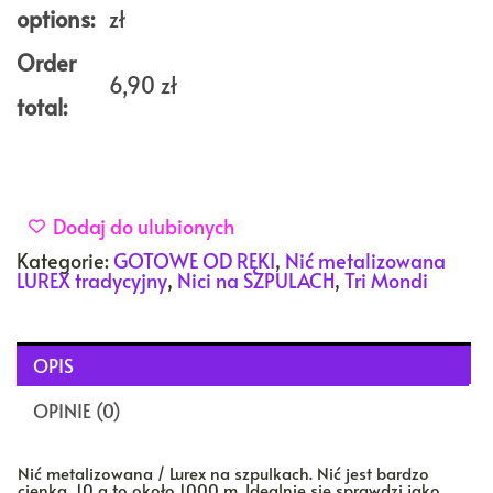
options:
zł
Order
6,90
zł
total:
Dodaj do ulubionych
Kategorie:
GOTOWE OD RĘKI
,
Nić metalizowana
LUREX tradycyjny
,
Nici na SZPULACH
,
Tri Mondi
OPIS
OPINIE (0)
Nić metalizowana / Lurex na szpulkach. Nić jest bardzo
cienka, 10 g to około 1000 m. Idealnie się sprawdzi jako