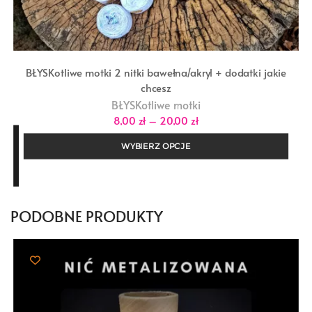
BŁYSKotliwe motki 2 nitki bawełna/akryl + dodatki jakie
chcesz
BŁYSKotliwe motki
Zakres
8,00
zł
–
20,00
zł
cen:
od
WYBIERZ OPCJE
8,00 zł
do
20,00 zł
PODOBNE PRODUKTY