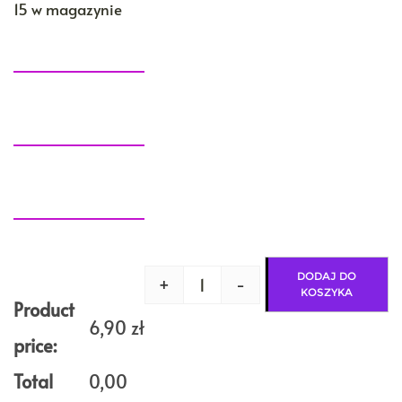
15 w magazynie
DODAJ DO
+
-
ilość
KOSZYKA
Nić
Product
metalizowana
6,90
zł
RÓŻ
price:
na
szpuli
Total
0,00
1000m