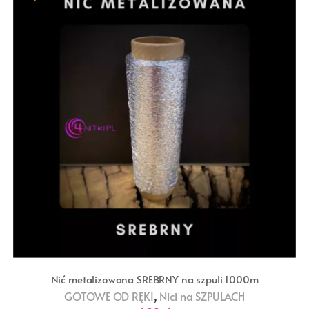
Nić metalizowana SREBRNY na szpuli 1000m
,
GOTOWE OD RĘKI
Nici na SZPULACH