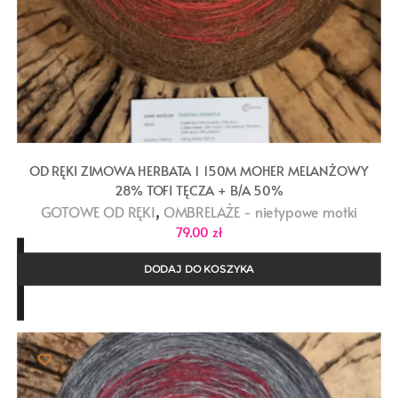
OD RĘKI ZIMOWA HERBATA 1 150M MOHER MELANŻOWY
28% TOFI TĘCZA + B/A 50%
,
GOTOWE OD RĘKI
OMBRELAŻE - nietypowe motki
79,00
zł
DODAJ DO KOSZYKA