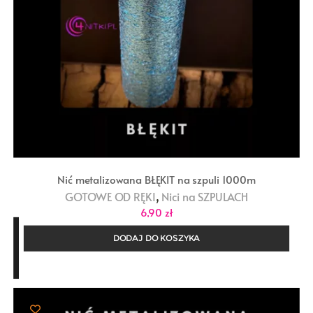
Nić metalizowana BŁĘKIT na szpuli 1000m
,
GOTOWE OD RĘKI
Nici na SZPULACH
6,90
zł
DODAJ DO KOSZYKA