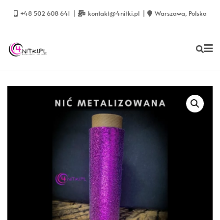
Skip
to
+48 502 608 641
kontakt@4nitki.pl
Warszawa, Polska
content