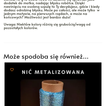
dodatek do motka, nadając błysku robótce. Dzięki
nawinięciu na osobną szpulę to Ty decydujesz, gdzie i kiedy
dodasz odrobinę błysku. Może po całości, ale może tylko w
jednym motywie, na pierwszych rzędach, a może na
końcowych? Możliwości jest bardzo dużo!
Uwaga: Niektóre kolory różnią się grubością/wagą od
pozostałych kolorów.
Może spodoba się również…