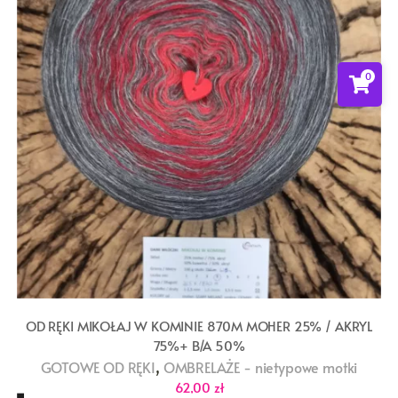
0
OD RĘKI MIKOŁAJ W KOMINIE 870M MOHER 25% / AKRYL
75%+ B/A 50%
,
GOTOWE OD RĘKI
OMBRELAŻE - nietypowe motki
62,00
zł