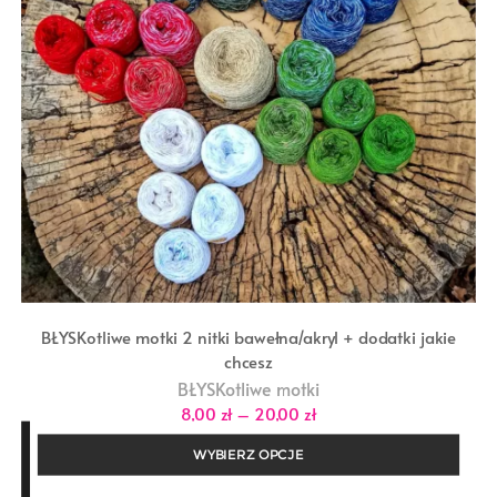
BŁYSKotliwe motki 2 nitki bawełna/akryl + dodatki jakie
chcesz
BŁYSKotliwe motki
Zakres
8,00
zł
–
20,00
zł
cen:
od
WYBIERZ OPCJE
8,00 zł
do
20,00 zł