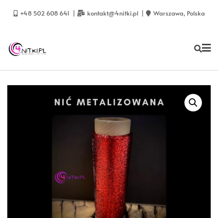
Skip
to
+48 502 608 641
kontakt@4nitki.pl
Warszawa, Polska
content