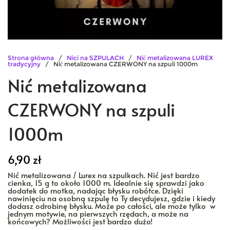
Strona główna
/
Nici na SZPULACH
/
Nić metalizowana LUREX
tradycyjny
/ Nić metalizowana CZERWONY na szpuli 1000m
Nić metalizowana
CZERWONY na szpuli
1000m
6,90
zł
Nić metalizowana / Lurex na szpulkach. Nić jest bardzo
cienka, 15 g to około 1000 m. Idealnie się sprawdzi jako
dodatek do motka, nadając błysku robótce. Dzięki
nawinięciu na osobną szpulę to Ty decydujesz, gdzie i kiedy
dodasz odrobinę błysku. Może po całości, ale może tylko w
jednym motywie, na pierwszych rzędach, a może na
końcowych? Możliwości jest bardzo dużo!