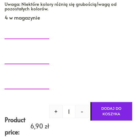
Uwaga: Niektóre kolory różnią się grubością/wagą od
pozostałych kolorów.
4 w magazynie
DODAJ DO
+
-
ilość
KOSZYKA
Nić
Product
metalizowana
6,90
zł
CZERWONY
price:
na