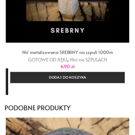
Nić metalizowana SREBRNY na szpuli 1000m
,
GOTOWE OD RĘKI
Nici na SZPULACH
6,90
zł
DODAJ DO KOSZYKA
PODOBNE PRODUKTY