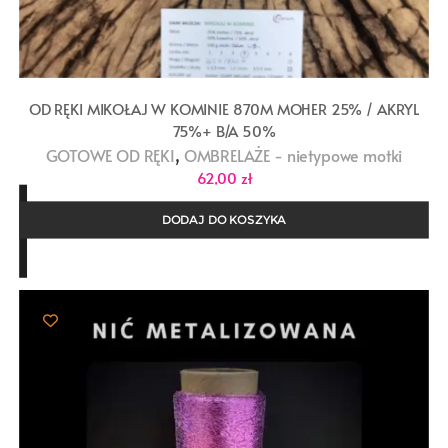
OD RĘKI MIKOŁAJ W KOMINIE 870M MOHER 25% / AKRYL
75%+ B/A 50%
,
GOTOWE OD RĘKI
OMBRELAŻE - nietypowe motki
62,00
zł
DODAJ DO KOSZYKA