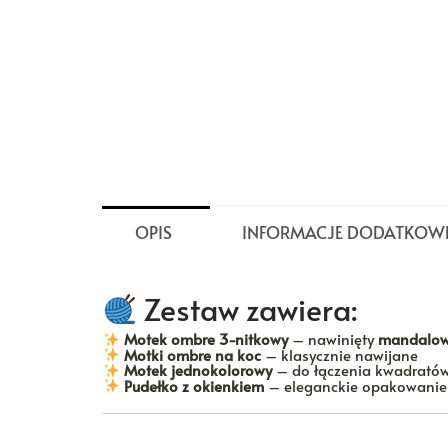
OPIS
INFORMACJE DODATKOW
Zestaw zawiera:
Motek ombre 3-nitkowy
– nawinięty
mandalo
Motki ombre na koc
– klasycznie nawijane
Motek jednokolorowy
– do łączenia kwadrató
Pudełko z okienkiem
– eleganckie opakowanie