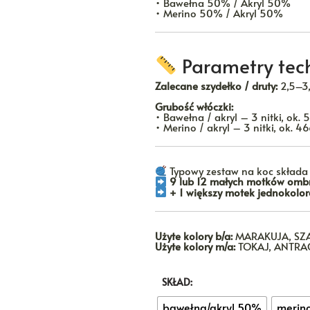
• Bawełna 50% / Akryl 50%
• Merino 50% / Akryl 50%
Parametry tech
Zalecane szydełko / druty:
2,5–3
Grubość włóczki:
• Bawełna / akryl – 3 nitki, ok.
• Merino / akryl – 3 nitki, ok. 4
Typowy zestaw na koc składa s
9 lub 12 małych motków omb
+ 1 większy motek jednokol
Użyte kolory b/a:
MARAKUJA, SZ
Użyte kolory m/a:
TOKAJ, ANTRA
SKŁAD:
bawełna/akryl 50%
merin