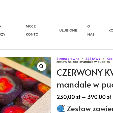
A
MOJE
O
ULUBIONE
K
DZY
KONTO
NAS
Strona główna
/
ZESTAWY
/
Koc
zestaw na koc i mandale w pudełku
CZERWONY KWI
mandale w pu
230,00
zł
–
390,00
zł
Zestaw zawie