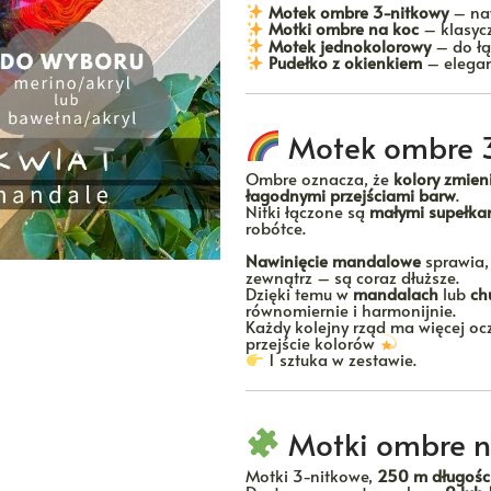
Motek ombre 3-nitkowy
– na
Motki ombre na koc
– klasyc
Motek jednokolorowy
– do łą
Pudełko z okienkiem
– elega
Motek ombre 
Ombre oznacza, że
kolory zmien
łagodnymi przejściami barw
.
Nitki łączone są
małymi supełka
robótce.
Nawinięcie mandalowe
sprawia,
zewnątrz – są coraz dłuższe.
Dzięki temu w
mandalach
lub
ch
równomiernie i harmonijnie.
Każdy kolejny rząd ma więcej ocz
przejście kolorów
1 sztuka w zestawie.
Motki ombre na
Motki 3-nitkowe,
250 m długośc