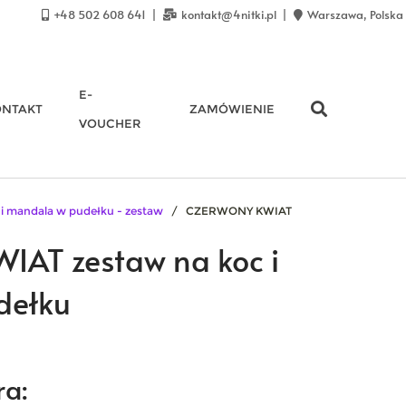
+48 502 608 641
kontakt@4nitki.pl
Warszawa, Polska
E-
ONTAKT
ZAMÓWIENIE
VOUCHER
 i mandala w pudełku - zestaw
/ CZERWONY KWIAT
AT zestaw na koc i
dełku
Zakres
cen:
ra:
od
230,00 zł