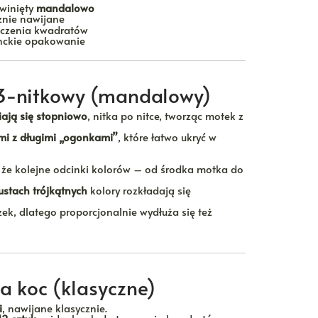
winięty
mandalowo
do
znie nawijane
390,00 zł
czenia kwadratów
nckie opakowanie
3-nitkowy (mandalowy)
iają się stopniowo
, nitka po nitce, tworząc motek z
mi z długimi „ogonkami”
, które łatwo ukryć w
 że kolejne odcinki kolorów – od środka motka do
ustach trójkątnych
kolory rozkładają się
ek, dlatego proporcjonalnie wydłuża się też
 koc (klasyczne)
i
, nawijane klasycznie.