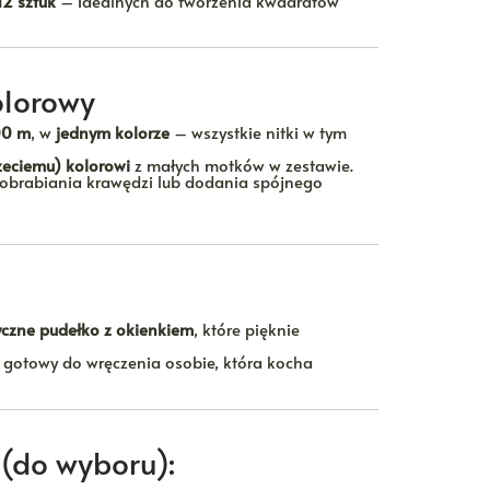
12 sztuk
– idealnych do tworzenia kwadratów
lorowy
00 m
, w
jednym kolorze
– wszystkie nitki w tym
zeciemu) kolorowi
z małych motków w zestawie.
 obrabiania krawędzi lub dodania spójnego
yczne pudełko z okienkiem
, które pięknie
gotowy do wręczenia osobie, która kocha
(do wyboru):