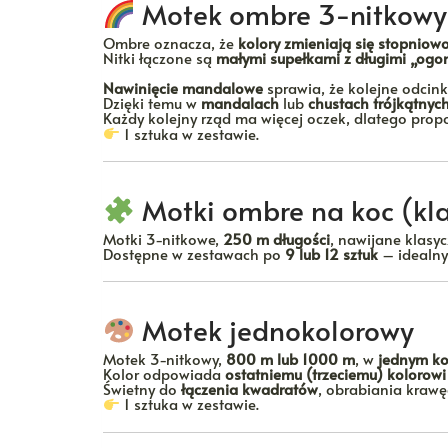
Motek ombre 3-nitkowy
Ombre oznacza, że
kolory zmieniają się stopniow
Nitki łączone są
małymi supełkami z długimi „og
Nawinięcie mandalowe
sprawia, że kolejne odcin
Dzięki temu w
mandalach
lub
chustach trójkątnyc
Każdy kolejny rząd ma więcej oczek, dlatego propo
1 sztuka w zestawie.
Motki ombre na koc (kl
Motki 3-nitkowe,
250 m długości
, nawijane klasyc
Dostępne w zestawach po
9 lub 12 sztuk
– idealny
Motek jednokolorowy
Motek 3-nitkowy,
800 m lub 1000 m
, w
jednym ko
Kolor odpowiada
ostatniemu (trzeciemu) kolorowi
Świetny do
łączenia kwadratów
, obrabiania kraw
1 sztuka w zestawie.