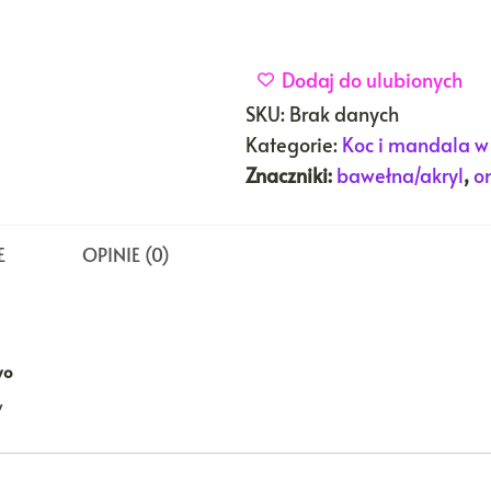
Dodaj do ulubionych
SKU:
Brak danych
Kategorie:
Koc i mandala w
Znaczniki:
bawełna/akryl
,
o
E
OPINIE (0)
wo
w