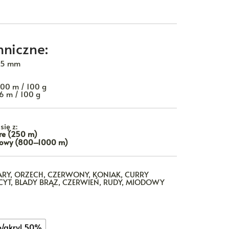
niczne:
,5 mm
 500 m / 100 g
66 m / 100 g
ię z:
re (250 m)
orowy (800–1000 m)
ARY, ORZECH, CZERWONY, KONIAK, CURRY
CYT, BLADY BRĄZ, CZERWIEŃ, RUDY, MIODOWY
o/akryl 50%