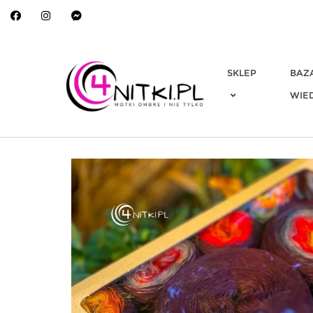
Skip
to
content
SKLEP
BAZ
WIE