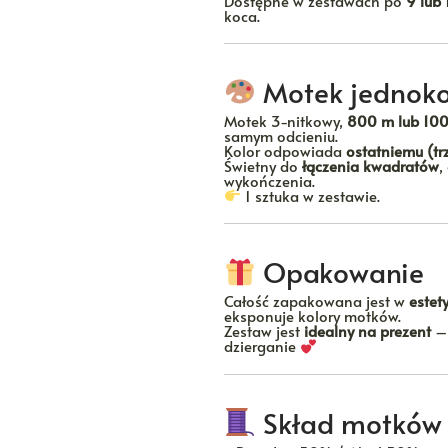
Dostępne w zestawach po
9 lub 
koca.
Motek jednoko
Motek 3-nitkowy,
800 m lub 10
samym odcieniu.
Kolor odpowiada
ostatniemu (tr
Świetny do
łączenia kwadratów
,
wykończenia.
1 sztuka w zestawie.
Opakowanie
Całość zapakowana jest w
estet
eksponuje kolory motków.
Zestaw jest
idealny na prezent
– 
dzierganie
Skład motków 