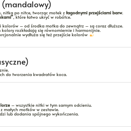
 (mandalowy)
o
, nitka po nitce, tworząc motek z
łagodnymi przejściami barw
.
onkami”
, które łatwo ukryć w robótce.
ki kolorów – od środka motka do zewnątrz – są coraz dłuższe.
h
kolory rozkładają się równomiernie i harmonijnie.
rcjonalnie wydłuża się też przejście kolorów
asyczne)
znie.
ch do tworzenia kwadratów koca.
lorze
– wszystkie nitki w tym samym odcieniu.
z małych motków w zestawie.
ędzi lub dodania spójnego wykończenia.