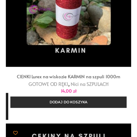
CIENKI Lurex na wiskozie KARMIN na szpuli 1000m
,
GOTOWE OD RĘKI
Nici na SZPULACH
14,00
zł
DODAJ DO KOSZYKA