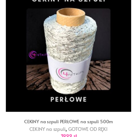
CEKINY na szpuli PERŁOWE na szpuli 500m
,
CEKINY na szpuli
GOTOWE OD RĘKI
39,99
zł