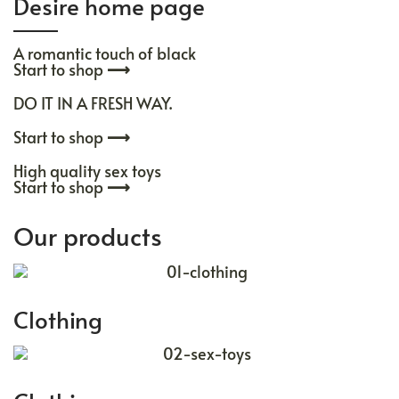
Desire home page
A romantic touch of black
Start to shop
⟶
DO IT IN A FRESH WAY.
Start to shop
⟶
High quality sex toys
Start to shop
⟶
Our products
Clothing