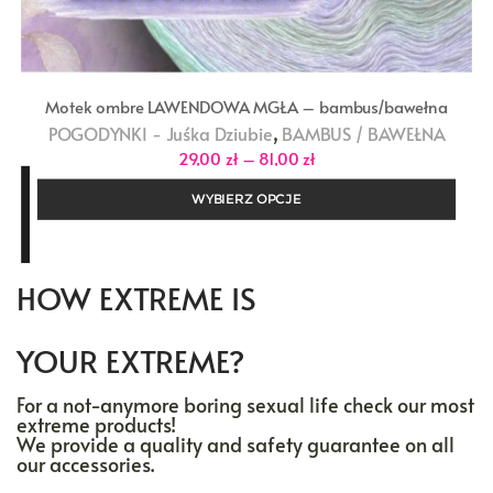
Motek ombre LAWENDOWA MGŁA – bambus/bawełna
,
POGODYNKI - Juśka Dziubie
BAMBUS / BAWEŁNA
Zakres
29,00
zł
–
81,00
zł
cen:
od
WYBIERZ OPCJE
29,00 zł
do
81,00 zł
HOW EXTREME IS
YOUR EXTREME?
For a not-anymore boring sexual life check our most
extreme products!
We provide a quality and safety guarantee on all
our accessories.