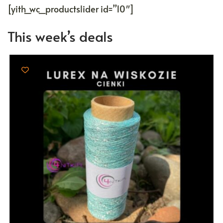
[yith_wc_productslider id=”10″]
This week’s deals