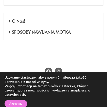
O Nas!
SPOSOBY NAWIJANIA MOTKA
Używamy ciasteczek, aby zapewnić najlepszą jakość
O Nas
Kontakt
Polityka prywatności
korzystania z naszej witryny.
Regulamin
Wysyłka i płatności
Więcej informacji na temat plików ciasteczka, których
używamy, oraz możliwości ich wyłączenia znajdziesz w
Copyright ©2026 4nitki.pl . All rights reserved.
ustawieniach
.
Powered by
WordPress
&
Designed by
Bizberg Themes
Akceptuję