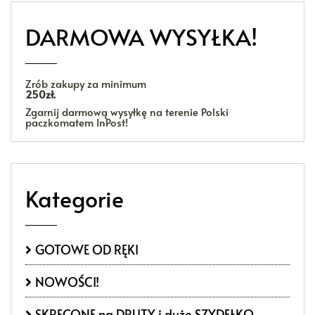
DARMOWA WYSYŁKA!
Zrób zakupy za minimum
250zł.
Zgarnij darmową wysyłkę na terenie Polski
paczkomatem InPost!
Kategorie
GOTOWE OD RĘKI
NOWOŚCI!
SKRĘCONE na DRUTY i duże SZYDEŁKO