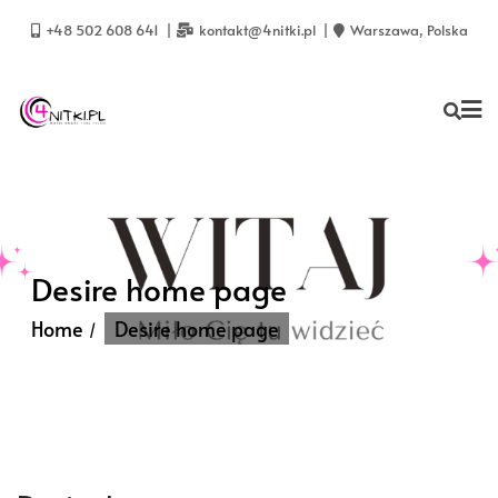
Skip
to
+48 502 608 641
kontakt@4nitki.pl
Warszawa, Polska
content
Desire home page
Home
Desire home page