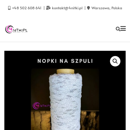
Skip
to
+48 502 608 641
kontakt@4nitki.pl
Warszawa, Polska
content