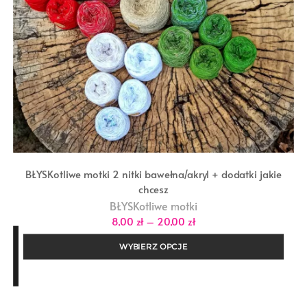
BŁYSKotliwe motki 2 nitki bawełna/akryl + dodatki jakie
chcesz
BŁYSKotliwe motki
Zakres
8,00
zł
–
20,00
zł
cen:
od
WYBIERZ OPCJE
8,00 zł
do
20,00 zł