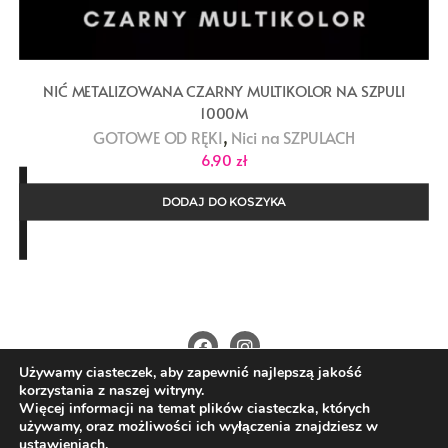
NIĆ METALIZOWANA CZARNY MULTIKOLOR NA SZPULI
1000M
,
GOTOWE OD RĘKI
Nici na SZPULACH
6,90
zł
DODAJ DO KOSZYKA
Używamy ciasteczek, aby zapewnić najlepszą jakość
O Nas
Kontakt
Polityka prywatności
korzystania z naszej witryny.
Regulamin
Wysyłka i płatności
Więcej informacji na temat plików ciasteczka, których
używamy, oraz możliwości ich wyłączenia znajdziesz w
Copyright ©2026 4nitki.pl . All rights reserved.
ustawieniach
.