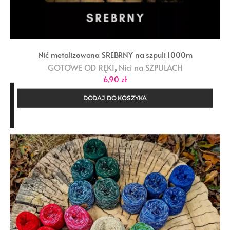
Nić metalizowana SREBRNY na szpuli 1000m
,
GOTOWE OD RĘKI
Nici na SZPULACH
6,90
zł
DODAJ DO KOSZYKA