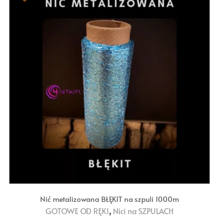
Nić metalizowana BŁĘKIT na szpuli 1000m
,
GOTOWE OD RĘKI
Nici na SZPULACH