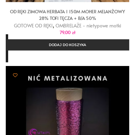
OD RĘKI ZIMOWA HERBATA 1 150M MOHER MELANŻOWY
28% TOFI TĘCZA + B/A 50%
,
GOTOWE OD RĘKI
OMBRELAŻE - nietypowe motki
79,00
zł
DODAJ DO KOSZYKA