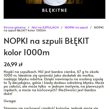
Strona główna
/
Nici na SZPULACH
/
NOPKI na szpuli
/ NOPKI
na szpuli BŁĘKIT kolor 1000m
NOPKI na szpuli BŁĘKIT
kolor 1000m
26,99
zł
Nopki na szpulkach. Nić jest bardzo cienka, 67 g to około
1000 m. Idealnie się sprawdzi jako dodatek do motka,
nadając błysku robótce. Dzięki nawinięciu na osobną szpulę
to Ty decydujesz, gdzie i kiedy dodasz odrobinę błysku. Może
po całości, ale może tylko w jednym motywie, na pierwszych
rzędach, a może na końcowych? Możliwości jest bardzo
dużo!
Uwaga:
Staramy się zachować ciągłość kolorów, jednak może się