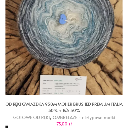
OD RĘKI GWIAZDKA 950M MOHER BRUSHED PREMIUM ITALIA
30% + B/A 50%
,
GOTOWE OD RĘKI
OMBRELAŻE - nietypowe motki
75,00
zł