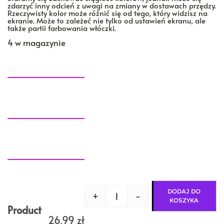
zdarzyć inny odcień z uwagi na zmiany w dostawach przędzy.
Rzeczywisty kolor może różnić się od tego, który widzisz na
ekranie. Może to zależeć nie tylko od ustawień ekranu, ale
także partii farbowania włóczki.
4 w magazynie
DODAJ DO
+
-
ilość
KOSZYKA
NOPKI
Product
na
26,99
zł