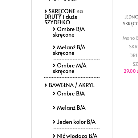
SKRĘCONE na
DRUTY i duże
JEDN
SZYDEŁKO
SKRĘCO
Ombre B/A
skręcone
Mono B
SKR
Melanż B/A
skręcone
DRU
S
Ombre M/A
skręcone
29,00
BAWEŁNA / AKRYL
Ombre B/A
Melanż B/A
Jeden kolor B/A
Nić wiodącą B/A