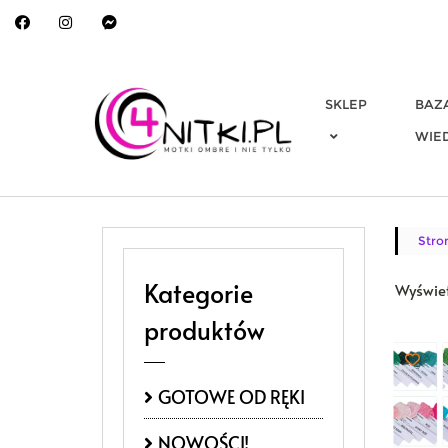
Skip
to
content
SKLEP
BAZ
WIE
Stro
Kategorie
Wyświet
produktów
GOTOWE OD RĘKI
NOWOŚCI!