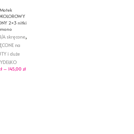
Motek
OKOLOROWY
NY 2×3 nitki
mono
,
/A skręcone
ĘCONE na
TY i duże
ZYDEŁKO
Zakres
zł
–
145,00
zł
cen:
od
29,00 zł
do
145,00 zł