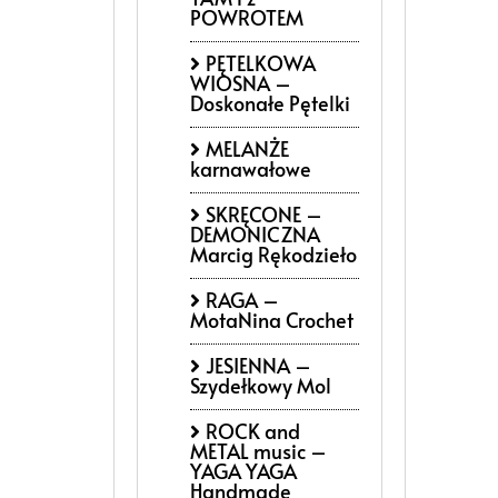
POWROTEM
PĘTELKOWA
WIOSNA –
Doskonałe Pętelki
MELANŻE
karnawałowe
SKRĘCONE –
DEMONICZNA
Marcig Rękodzieło
RAGA –
MotaNina Crochet
JESIENNA –
Szydełkowy Mol
ROCK and
METAL music –
YAGA YAGA
Handmade