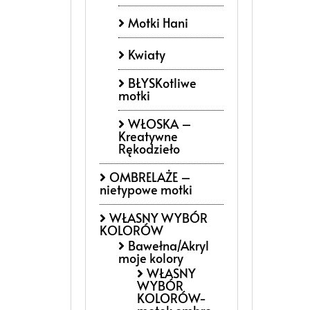
Motki Hani
Kwiaty
BŁYSKotliwe
motki
WŁOSKA –
Kreatywne
Rękodzieło
OMBRELAŻE –
nietypowe motki
WŁASNY WYBÓR
KOLORÓW
Bawełna/Akryl
moje kolory
WŁASNY
WYBÓR
KOLORÓW-