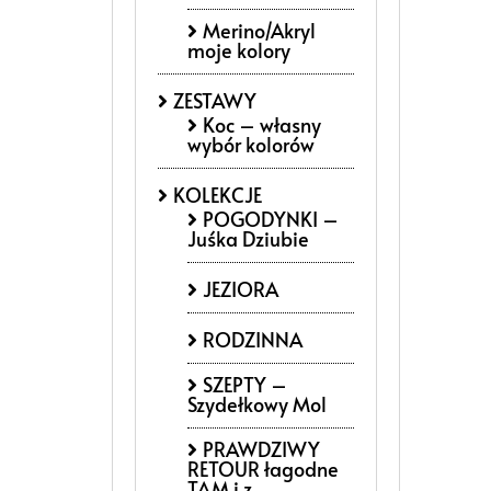
Merino/Akryl
moje kolory
ZESTAWY
Koc – własny
wybór kolorów
KOLEKCJE
POGODYNKI –
Juśka Dziubie
JEZIORA
RODZINNA
SZEPTY –
Szydełkowy Mol
PRAWDZIWY
RETOUR łagodne
TAM i z