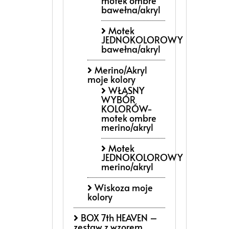
motek ombre
bawełna/akryl
Motek
JEDNOKOLOROWY
bawełna/akryl
Merino/Akryl
moje kolory
WŁASNY
WYBÓR
KOLORÓW-
motek ombre
merino/akryl
Motek
JEDNOKOLOROWY
merino/akryl
Wiskoza moje
kolory
BOX 7th HEAVEN –
zestaw z wzorem